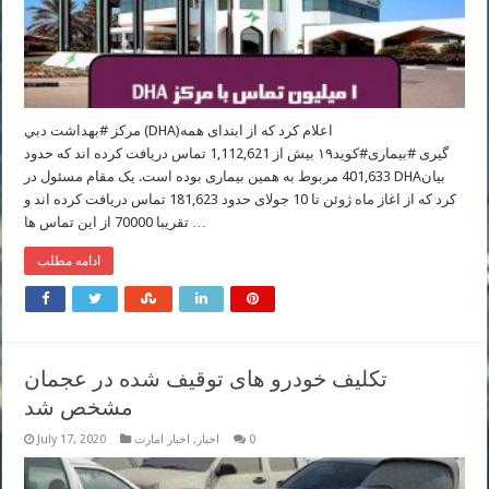
مركز #بهداشت دبي (DHA)اعلام كرد كه از ابتدای همه
گیری #بيماری#کوید۱۹ بيش از 1,112,621 تماس دريافت كرده اند كه حدود
401,633 مربوط به همین بیماری بوده است. یک مقام مسئول در DHAبيان
كرد كه از اغاز ماه ژوئن تا 10 جولای حدود 181,623 تماس دريافت كرده اند و
تقريبا 70000 از اين تماس ها …
ادامه مطلب
تکلیف خودرو های توقیف شده در عجمان
مشخص شد
0
اخبار
,
اخبار امارت
July 17, 2020