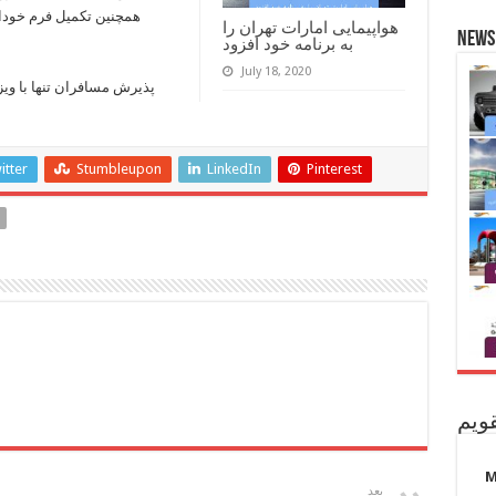
همچنین تکمیل فرم خوداظ
هواپیمایی امارات تهران را
News 
به برنامه خود افزود
July 18, 2020
پذیرش مسافران تنها با وی
itter
Stumbleupon
LinkedIn
Pinterest
ویم
بعد