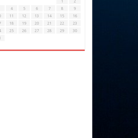
1
2
4
5
6
7
8
9
0
11
12
13
14
15
16
7
18
19
20
21
22
23
4
25
26
27
28
29
30
1