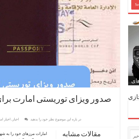
لین
دبی
خود
دند
زود
ازی
صدور ویزای توریستی امارت برای 
در باره این موضوع نظر خود را بدهید
اخبار
,
اخبار ام
مقالات مشابه
امارات مرزهای خود را به شهر
خیر