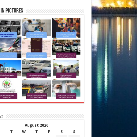
in Pictures
تق
August 2026
M
T
W
T
F
S
S