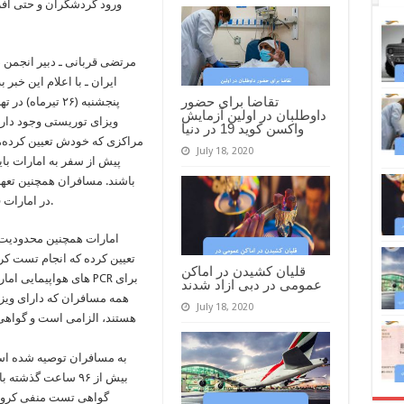
ورود گردشگران و حتی افر
مرتضی قربانی ـ دبیر انجمن
ایران ـ با اعلام این خبر
تقاضا برای حضور
پنجشنبه (۲۶ تیر
داوطلبان در اولین آزمایش
ویزای توریستی وجود دارد.
واکسن کوید 19 در دنیا
مراکزی که خودش تعیین کرده،
July 18, 2020
پیش از سفر به امارات بای
باشند. مسافران همچنین تعه
در امارات قرنطینه شوند که هزینه آن به عهده مسافر است.
امارات همچنین محدودیت 
تعیین کرده که انجام تست کر
قلیان کشیدن در اماکن
های هواپیمایی امارات
عمومی در دبی ازاد شدند
همه مسافران که دارای ویزا
July 18, 2020
هستند، الزامی است و گواهی 
به مسافران توصیه شده است:
گواهی تست منفی کرونا 