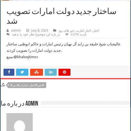
ساختار جدید دولت امارات تصویب
شد
اخبار
,
اخبار امارت
,
خبر های روز
July 8, 2020
admin
2,216 بازدید
در باره این موضوع نظر خود را بدهید
عالیجناب شیخ خلیفه بن زاید آل نهیان رئیس امارات و حاکم ابوظبی ساختار
جدید دولت امارات را تصویب کردند.
@khaleejtimes
منبع:
تگ
#خبر#اخبار-امارات#دبی#
در باره ما admin