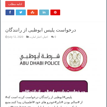
ادامه مطلب
درخواست پلیس ابوظبی از رانندگان
0
اخبار
,
اخبار امارت
July 12, 2020
#پلیس#ابوظبی از‌ رانندگان درخواست کرده است که
از #سالم بودن #تایر#خودرو های خود #اطمینان پیدا کنند.منبع