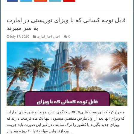
قابل توجه کسانی که با ویزای توریستی در امارت
به سر میبرند
0
اخبار
,
اخبار امارت
July 17, 2020
سخنگوي اداره هويت و شهروندي امارات #ICAمطرح كرد كه توريست هایی
كه ويزاي انها بعد از اول مارس منقضي ميشود ، تنها يک ماه فرصت دارند كه
ويزاي جديد بگيرند يا كشور را ترک نمايند ، در غير این صورت بايد جريمه
بپردازند واين مهلت تنها ٣٠ روزه بود و از …