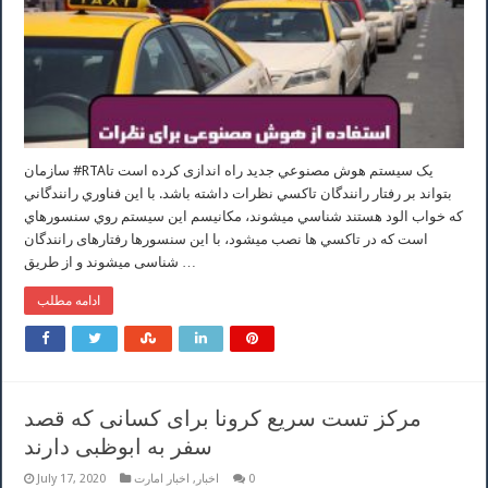
سازمان #RTAيک سيستم هوش مصنوعي جديد راه اندازی كرده است تا
بتواند بر رفتار رانندگان تاكسي نظرات داشته باشد. با اين فناوري رانندگاني
كه خواب الود هستند شناسي ميشوند، مكانيسم اين سيستم روي سنسورهاي
است كه در تاكسي ها نصب ميشود، با اين سنسورها رفتارهای رانندگان
شناسی ميشوند و از طريق …
ادامه مطلب
مرکز تست سریع کرونا برای کسانی که قصد
سفر به ابوظبی دارند
0
اخبار
,
اخبار امارت
July 17, 2020