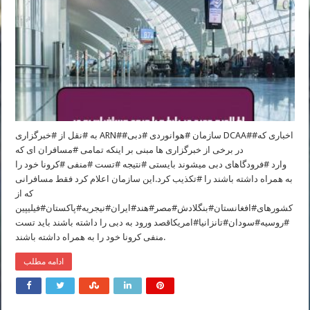
به #نقل از #خبرگزاری ARN##سازمان #هوانوردی #دبی DCAA##اخباری که
در برخی از خبرگزاری ها مبنی بر اینکه تمامی #مسافران ای که
وارد #فرودگاهای دبی میشوند بایستی #نتیجه #تست #منفی #کرونا خود را
به همراه داشته باشند را #تکذیب کرد.این سازمان اعلام کرد فقط مسافرانی
که از
کشورهای#افغانستان#بنگلادش#مصر#هند#ایران#نیجریه#پاکستان#فیلیپین
#روسیه#سودان#تانزانیا#امریکاقصد ورود به دبی را داشته باشند باید تست
منفی کرونا خود را به همراه داشته باشند.
ادامه مطلب