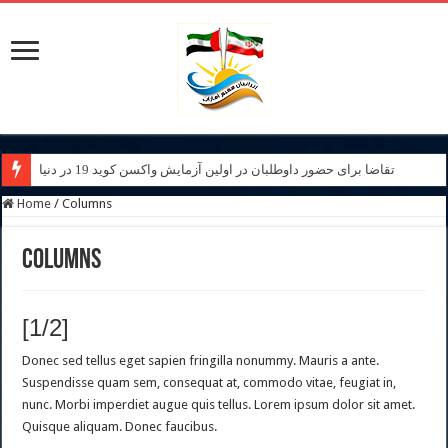
تقاضا برای حضور داوطلبان در اولین آزمایش واکسن کوید 19 در دنیا
Home
/
Columns
Columns
[1/2]
Donec sed tellus eget sapien fringilla nonummy. Mauris a ante.
Suspendisse quam sem, consequat at, commodo vitae, feugiat in,
nunc. Morbi imperdiet augue quis tellus. Lorem ipsum dolor sit amet.
Quisque aliquam. Donec faucibus.