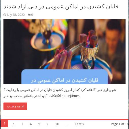
قلیان کشیدن در اماکن عمومی در دبی ازاد شدند
July 18, 2020
0
#شهرداری دبی #اعلام کرد که از امروز کشیدن قلیان در اماکن عمومی با رعاییت
نکات #بهداشتی بلامانع است.منبع خبر:@khaleejtimes
ادامه مطلب
1
2
3
4
5
»
10
...
Last »
Page 1 of 16