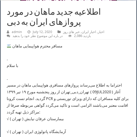
اطلاعیه جدید ماهان در مورد
پروازهای ایران به دبی
اخبار
,
اخبار ایران
,
خبر های روز
July 12, 2020
admin
2,086 بازدید
در باره این موضوع نظر خود را بدهید
مسافر محترم هواپیمایی ماهان
.
با سلام
.
احتراما به اطلاع می‌رساند پروازهای مسافری هواپیمایی ماهان در مسیر
تهران_دبی_تهران از روز پنجشنبه مورخ ۱۹ تیر ۱۳۹۹ ( 09JUL2020 ) آغاز
گردید. انجام تست کرونا PCR برای کلیه مسافران که دارای ویزای توریستی و
اقامت معتبر می‌باشند الزامی است و تاکید می‌گردد گواهی مربوطه صرفا از
مراکز ذیل تهيه گردد:
√ بیمارستان عرفان نیایش ( تهران )
√ آزمایشگاه پاتولوژی ایران ( تهران )