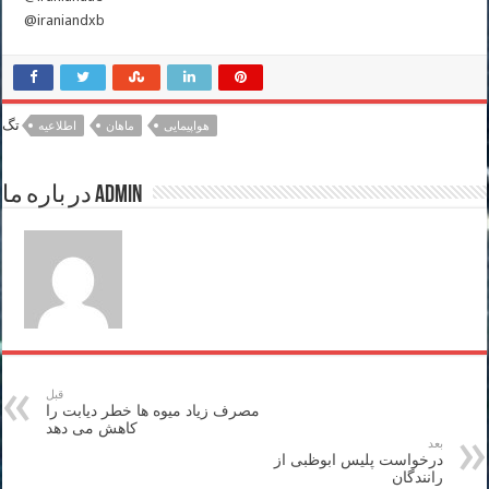
@iraniandxb
تگ
هواپیمایی
ماهان
اطلاعیه
در باره ما admin
قبل
مصرف زیاد میوه ها خطر دیابت را
کاهش می دهد
بعد
درخواست پلیس ابوظبی از
رانندگان