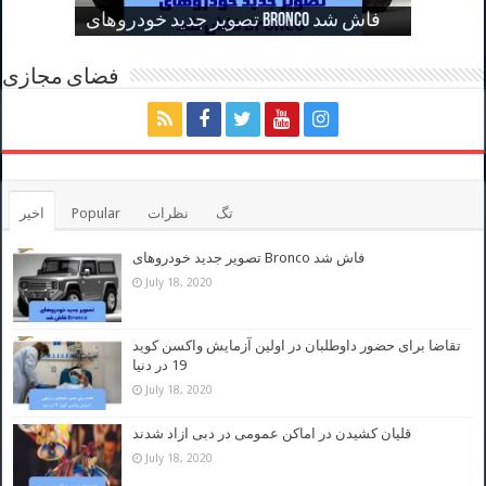
تصویر جدید خودروهای Bronco فاش شد
آزمایش واکسن کوید 19 در دنیا
ازاد شدند
افزود
فضای مجازی
تگ
نظرات
Popular
اخیر
تصویر جدید خودروهای Bronco فاش شد
July 18, 2020
تقاضا برای حضور داوطلبان در اولین آزمایش واکسن کوید
19 در دنیا
July 18, 2020
قلیان کشیدن در اماکن عمومی در دبی ازاد شدند
July 18, 2020