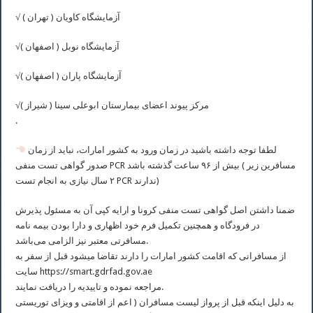
√ آزمایشگاه کاویان ( تهران )
√آزمایشگاه نوبل ( اصفهان )
√آزمایشگاه پاران ( اصفهان )
√مرکز پیوند اعضای بیمارستان ابوعلی سینا ( شيراز )
.
لطفا توجه داشته باشید در زمان ورود به کشور امارات، نباید از زمان
صدور گواهی تست منفی PCR بیش از ۹۶ ساعت گذشته باشد ( مسافرین زیر
۲ سال نیازی به انجام تست PCR ندارند)
ضمنا داشتن اصل گواهی تست منفی کرونا و ارایه کپی آن به مسئول پذیرش
در فرودگاه و همچنین تکمیل فرم خود اظهاری و دارا بودن بیمه نامه
مسافرتی معتبر نیز الزامی می‌باشد.
از مسافرانی که اقامت کشور امارات را دارند تقاضا میشود قبل از سفر به
سایت https://smart.gdrfad.gov.ae
مراجعه نموده و تاییدیه را دریافت نمایند.
به دلیل اینکه قبل از پرواز ليست مسافران ( اعم از اقامتی و ویزای توریستی