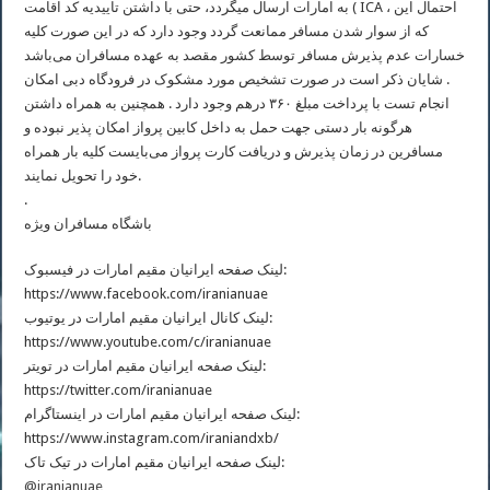
) به امارات ارسال میگردد، حتی با داشتن تاییدیه کد اقامت ICA ، احتمال این
که از سوار شدن مسافر ممانعت گردد وجود دارد که در این صورت کلیه
خسارات عدم پذیرش مسافر توسط کشور مقصد به عهده مسافران می‌باشد
. شایان ذکر است در صورت تشخیص مورد مشکوک در فرودگاه دبی امکان
انجام تست با پرداخت مبلغ ۳۶۰ درهم وجود دارد . همچنین به همراه داشتن
هرگونه بار دستی جهت حمل به داخل کابین پرواز امکان پذیر نبوده و
مسافرین در زمان پذیرش و دریافت کارت پرواز می‌بایست کلیه بار همراه
خود را تحویل نمایند.
.
باشگاه مسافران ویژه
لینک صفحه ایرانیان مقیم امارات در فیسبوک:
https://www.facebook.com/iranianuae
لینک کانال ایرانیان مقیم امارات در یوتیوب:
https://www.youtube.com/c/iranianuae
لینک صفحه ایرانیان مقیم امارات در تویتر:
https://twitter.com/iranianuae
لینک صفحه ایرانیان مقیم امارات در اینستاگرام:
https://www.instagram.com/iraniandxb/
لینک صفحه ایرانیان مقیم امارات در تیک تاک:
@iranianuae