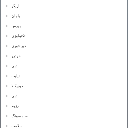
بازیگر
باچان
بورس
تکنولوژی
خبر-فوری
خودرو
دبی
دیابت
دیجیکالا
ذبی
رژیم
سامسونگ
سلامت